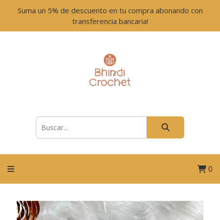
Suma un 5% de descuento en tu compra abonando con
transferencia bancaria!
0