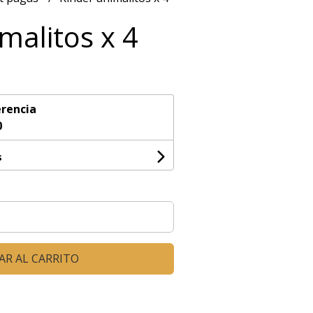
malitos x 4
rencia
0
s
AR AL CARRITO