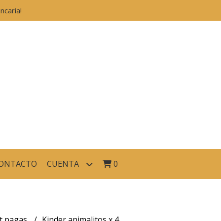
caria!
ONTACTO
CUENTA
0
et pagas
Kinder animalitos x 4