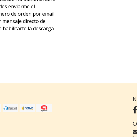
ides enviarme el
ero de orden por email
r mensaje directo de
 habilitarte la descarga
N
C