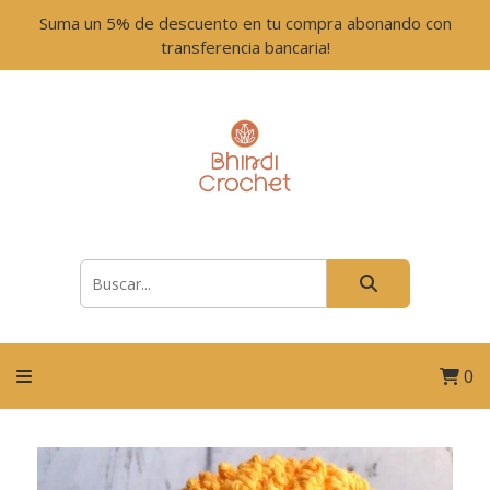
Suma un 5% de descuento en tu compra abonando con
transferencia bancaria!
0