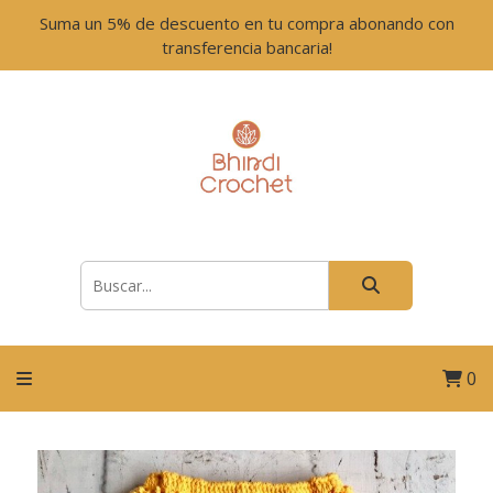
Suma un 5% de descuento en tu compra abonando con
transferencia bancaria!
0