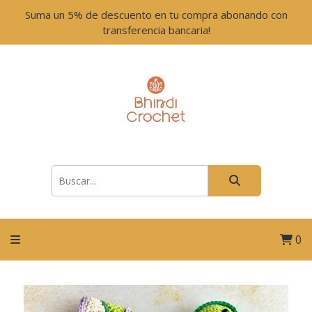
Suma un 5% de descuento en tu compra abonando con
transferencia bancaria!
0