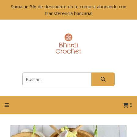
Suma un 5% de descuento en tu compra abonando con
transferencia bancaria!
0